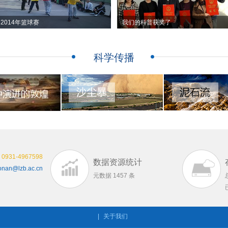
2014年篮球赛
我们的科普获奖了
科学传播
：
0931-4967598
数据资源统计
onan@lzb.ac.cn
元数据 1457 条
|
关于我们