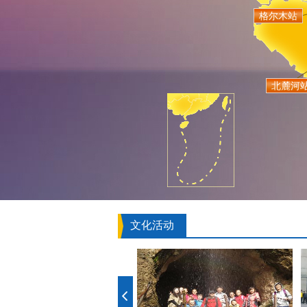
格尔木站
北麓河
文化活动