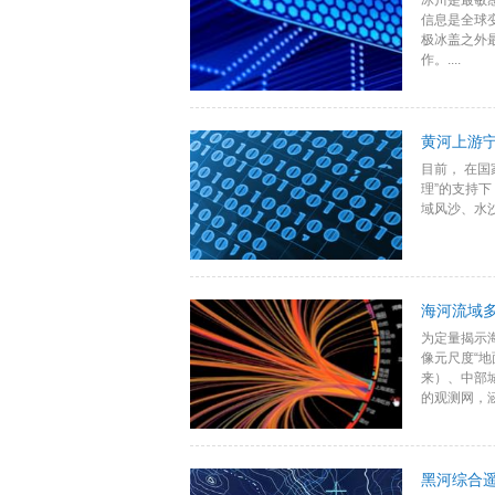
冰川是最敏
信息是全球
极冰盖之外
作。....
黄河上游
目前， 在
理”的支持
域风沙、水沙
海河流域
为定量揭示
像元尺度“
来）、中部
的观测网，涵
黑河综合