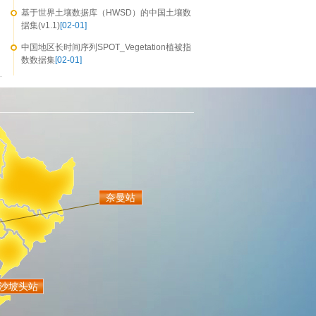
基于世界土壤数据库（HWSD）的中国土壤数
据集(v1.1)
[02-01]
中国地区长时间序列SPOT_Vegetation植被指
数数据集
[02-01]
奈曼站
沙坡头站