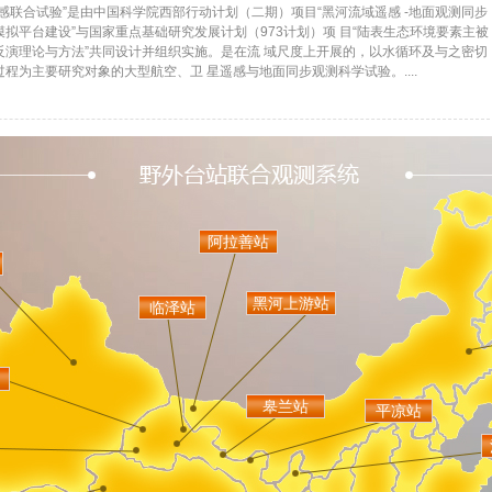
感联合试验”是由中国科学院西部行动计划（二期）项目“黑河流域遥感 -地面观测同步
拟平台建设”与国家重点基础研究发展计划（973计划）项 目“陆表生态环境要素主被
反演理论与方法”共同设计并组织实施。是在流 域尺度上开展的，以水循环及与之密切
程为主要研究对象的大型航空、卫 星遥感与地面同步观测科学试验。....
阿拉善站
黑河上游站
临泽站
皋兰站
平凉站