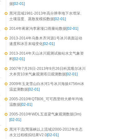
化
据
[02-01]
两
工
黑河流域1981-2013年高分辨率地下水埋深、
土壤湿度、蒸散发模拟数据
[02-01]
2014年蒋家沟李家垭口雨量站数据
[02-01]
2013-2014年乌鲁木齐河源1号冰川表面运动
速度和冰舌末端变化
[02-01]
2013-2014年天山冰川观测试验站水文气象资
料
[02-01]
2007年7月26日-2013年9月26日科其喀尔冰川
大本营10米气象观测塔日观测数据
[02-01]
2009年玉龙雪山白水河1号冰川海拔4756m冰
温监测数据
[02-01]
供
2005-2010年QTB06_可可西里特大桥年均地
温数据
[02-01]
素
2005-2010年WDL五道梁气象观测数据(3m)
[02-01]
黑河干流(莺落峡以上流域)2000-2012年生态
水文过程模拟结果V2.0
[02-01]