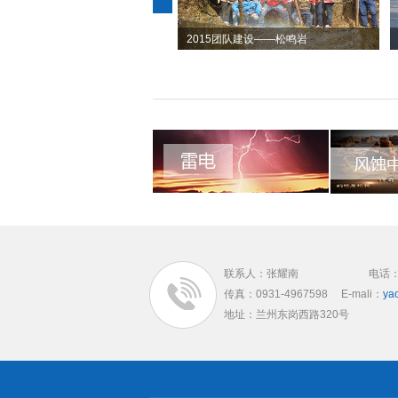
活动1
2015团队建设——松鸣岩
联系人：张耀南
电话
传真：0931-4967598
E-mali：
ya
地址：兰州东岗西路320号