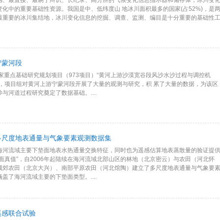
感、最直接、最易于辩识、长纪录、高分辨的气候变化信息指示器和储存体，冰川变
变化中的重要基础性资源。我国是中、低纬度山 地冰川面积最多的国家(占52%)，是
最重要的冰川集结地，冰川变化信息的挖掘、调查、监测、编目是十分重要的基础性
宁蒙河段
国家重点基础研究规划项目（973项目）“黄河上游沙漠宽谷段风沙水沙过程与调控机
下，项目组对黄河上游宁蒙河段开展了大量的观测与研究，积 累了大量的数据，为该区
与河道过程研究奠定了数据基础。....
多尺度地表通量与气象要素观测数据集
海河流域主要下垫面地表水热通量交换特征，同时也为遥感估算地表蒸散量的验证提
地面真值”，自2006年起陆续在海河流域北部山区的林地（北京密云）与农田（河北怀
城郊农田（北京大兴）、南部平原农田（河北馆陶）建立了多尺度地表通量与气象要
盖了海河流域主要的下垫面类型。....
遥感联合试验