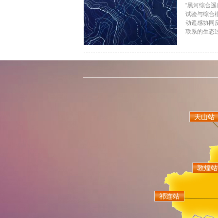
“黑河综合遥
试验与综合模
动遥感协同
联系的生态过
天山站
敦煌站
祁连站