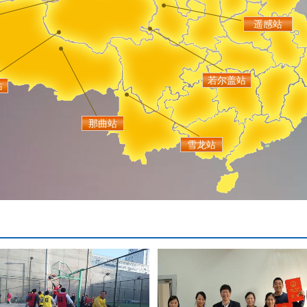
遥感站
若尔盖站
站
那曲站
雪龙站